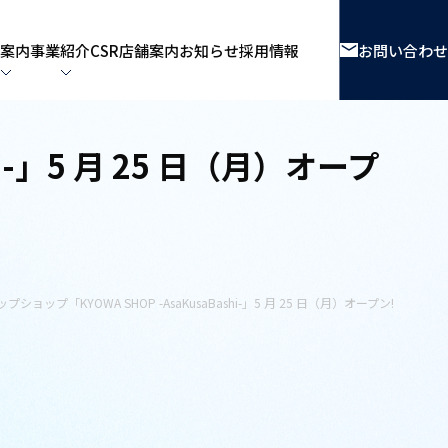
案内
事業紹介
CSR
店舗案内
お知らせ
採用情報
お問い合わせ
i-」5 月 25 日（月）オープ
ョップ「KYOWA SHOP -AsaKusaBashi-」5 月 25 日（月）オープン!